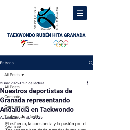
TAEKWONDO RUBÉN HITA GRANADA
Entrada
All Posts
19 mar 2025
1 min de lectura
All Posts
Nuestros deportistas de
Combate
Granada representando
Campeonatos
Andalucía en Taekwondo
Taekwondo Infantil
Actualizado:
4 abr 2025
El esfuerzo, la constancia y la pasión por el 
Poomsae
Taekwondo han dado grandes frutos ayer 