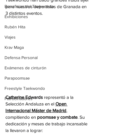
Beneficios del Taekwondo
para nuestros deportistas de Granada en 
3 distintos eventos.
Exhibiciones
Rubén Hita
Viajes
Krav Maga
Defensa Personal
Exámenes de cinturón
Parapoomsae
Freestyle Taekwondo
Catherine Edwards
 representó a la 
Patrocinadores
Selección Andaluza en el 
Open 
Internacional Máster de Madrid
, 
compitiendo en 
poomsae y combate
. Su 
dedicación y meses de trabajo incansable 
la llevaron a lograr: