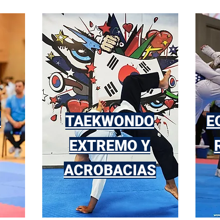
O
TAEKWONDO
E
EXTREMO Y
ACROBACIAS