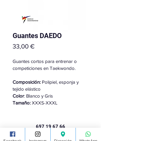
Guantes DAEDO
Precio
33,00 €
Guantes cortos para entrenar o 
competiciones en Taekwondo. 
Composición:
 Polipiel, esponja y 
tejido elástico
Color
: Blanco y Gris
Tamaño:
 XXXS-XXXL
697 19 67 66
C. Alcalde López Uceda, 23, Huétor Vega, Granada
Facebook
Instagram
Dirección
WhatsApp