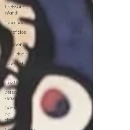
Taekwondo
Infantil
Poomsae
Beneficios
del
Taekwondo
Exhibiciones
Rubén Hita
Viajes
Krav Maga
Defensa
Personal
Exámenes
de
cinturón
Parapoomsae