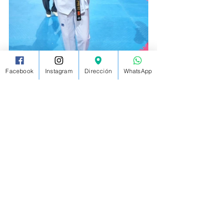
Facebook
Instagram
Dirección
WhatsApp
Un total de 16 medallas que reflejan el 
esfuerzo, la pasión y la constancia de todo 
nuestro equipo.
Este es solo el comienzo de una 
temporada muy prometedora, llena de 
ilusión, objetivos y nuevos retos.