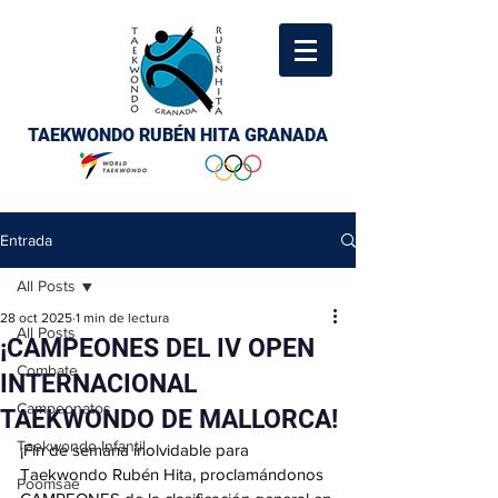
TAEKWONDO RUBÉN HITA GRANADA
Entrada
All Posts
28 oct 2025
1 min de lectura
All Posts
¡CAMPEONES DEL IV OPEN
Combate
INTERNACIONAL
Campeonatos
TAEKWONDO DE MALLORCA!
Taekwondo Infantil
¡Fin de semana inolvidable para 
Taekwondo Rubén Hita, proclamándonos 
Poomsae