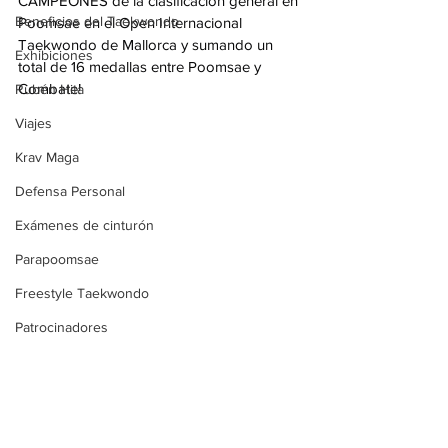
CAMPEONES de la clasificación general en 
Beneficios del Taekwondo
Poomsae en el Open Internacional 
Taekwondo de Mallorca y sumando un 
Exhibiciones
total de 16 medallas entre Poomsae y 
Combate!
Rubén Hita
Viajes
Krav Maga
Defensa Personal
Exámenes de cinturón
Parapoomsae
Freestyle Taekwondo
Patrocinadores