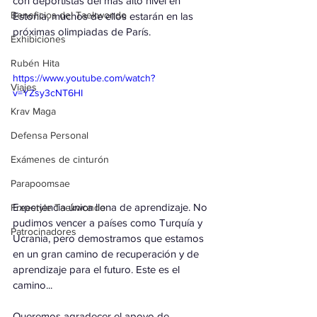
con deportistas del más alto nivel en 
Beneficios del Taekwondo
Estonia, muchos de ellos estarán en las 
próximas olimpiadas de París.
Exhibiciones
Rubén Hita
https://www.youtube.com/watch?
Viajes
v=YZsy3cNT6HI
Krav Maga
Defensa Personal
Exámenes de cinturón
Parapoomsae
Experiencia única llena de aprendizaje. No 
Freestyle Taekwondo
pudimos vencer a países como Turquía y 
Patrocinadores
Ucrania, pero demostramos que estamos 
en un gran camino de recuperación y de 
aprendizaje para el futuro. Este es el 
camino...
Queremos agradecer el apoyo de 