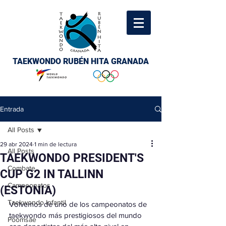
TAEKWONDO RUBÉN HITA GRANADA
Entrada
All Posts
29 abr 2024
1 min de lectura
All Posts
TAEKWONDO PRESIDENT'S
Combate
CUP G2 IN TALLINN
Campeonatos
(ESTONIA)
Taekwondo Infantil
Volvemos de uno de los campeonatos de 
taekwondo más prestigiosos del mundo 
Poomsae