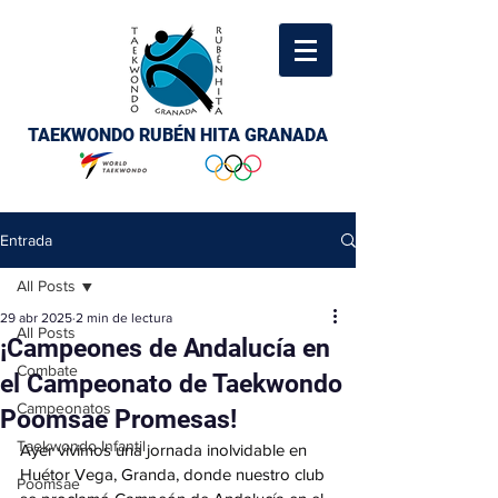
TAEKWONDO RUBÉN HITA GRANADA
Entrada
All Posts
29 abr 2025
2 min de lectura
All Posts
¡Campeones de Andalucía en
Combate
el Campeonato de Taekwondo
Campeonatos
Poomsae Promesas!
Taekwondo Infantil
Ayer vivimos una jornada inolvidable en 
Huétor Vega, Granda, donde nuestro club 
Poomsae