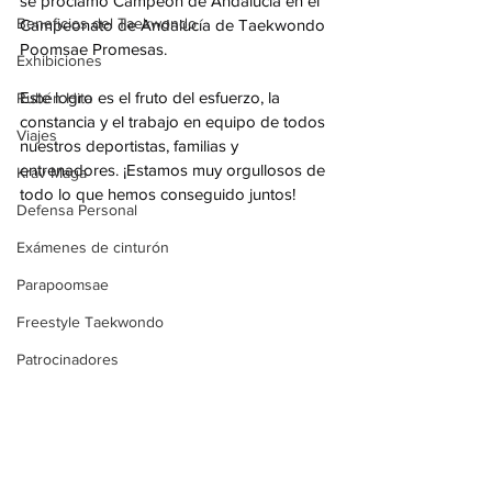
se proclamó Campeón de Andalucía en el 
Beneficios del Taekwondo
Campeonato de Andalucía de Taekwondo 
Poomsae Promesas.
Exhibiciones
Este logro es el fruto del esfuerzo, la 
Rubén Hita
constancia y el trabajo en equipo de todos 
Viajes
nuestros deportistas, familias y 
entrenadores. ¡Estamos muy orgullosos de 
Krav Maga
todo lo que hemos conseguido juntos!
Defensa Personal
Exámenes de cinturón
Parapoomsae
Freestyle Taekwondo
Patrocinadores