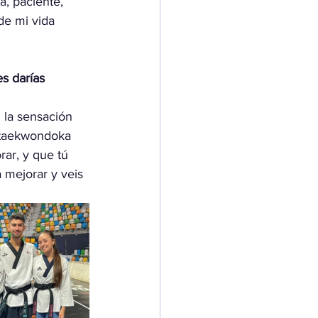
, paciente, 
de mi vida 
s darías 
 la sensación 
l taekwondoka 
ar, y que tú 
 mejorar y veis 