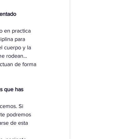
entado 
 en practica 
iplina para 
el cuerpo y la 
e rodean... 
actuan de forma 
es que has 
cemos. Si 
ente podremos 
arse de esta 