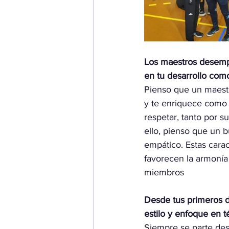
Los maestros desempe
en tu desarrollo como
Pienso que un maestr
y te enriquece como 
respetar, tanto por s
ello, pienso que un 
empático. Estas cara
favorecen la armonía 
miembros 
Desde tus primeros d
estilo y enfoque en t
Siempre se parte des