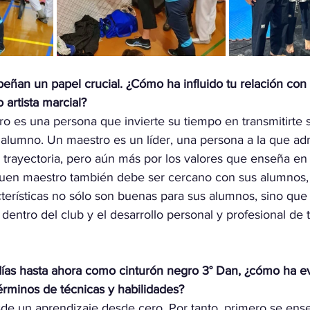
ñan un papel crucial. ¿Cómo ha influido tu relación con 
 artista marcial?
o es una persona que invierte su tiempo en transmitirte 
alumno. Un maestro es un líder, una persona a la que adm
u trayectoria, pero aún más por los valores que enseña en
buen maestro también debe ser cercano con sus alumnos,
cterísticas no sólo son buenas para sus alumnos, sino que
dentro del club y el desarrollo personal y profesional de 
ías hasta ahora como cinturón negro 3° Dan, ¿cómo ha e
érminos de técnicas y habilidades?
de un aprendizaje desde cero. Por tanto, primero se ense