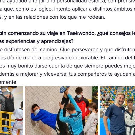
ha ayudado a forjar una personalidad estoica, comprensiva
 que, como es lógico, intento aplicar a distintos ámbitos 
, y en las relaciones con los que me rodean.
tán comenzando su viaje en Taekwondo, ¿qué consejos le
as experiencias y aprendizajes?
 disfrutasen del camino. Que perseveren y que disfruten
tras día de manera progresiva e inexorable. El camino de
y es muy bonito darse cuenta de que siempre puedes mejor
demás a mejorar y viceversa: tus compañeros te ayudan a
amente 