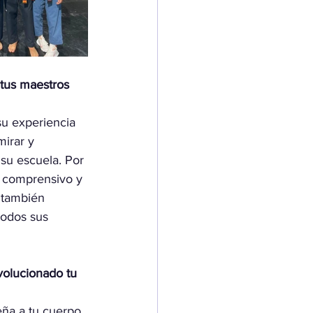
tus maestros 
su experiencia 
irar y 
 su escuela. Por 
 comprensivo y 
 también 
todos sus 
volucionado tu 
ña a tu cuerpo 