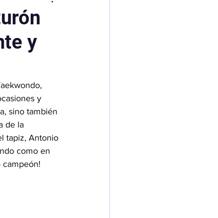
v Maga
turón
nte y
e Taekwondo
Taekwondo, 
ocasiones y 
a, sino también 
 de la 
l tapiz, Antonio 
wondo como en 
ro campeón!