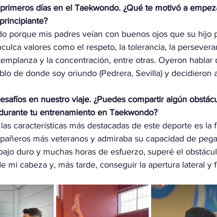
 primeros días en el Taekwondo. ¿Qué te motivó a empez
principiante?
 porque mis padres veían con buenos ojos que su hijo p
inculca valores como el respeto, la tolerancia, la perseveran
la templanza y la concentración, entre otras. Oyeron hablar
lo de donde soy oriundo (Pedrera, Sevilla) y decidieron
afíos en nuestro viaje. ¿Puedes compartir algún obstácul
durante tu entrenamiento en Taekwondo?
s características más destacadas de este deporte es la fl
pañeros más veteranos y admiraba su capacidad de pega
rabajo duro y muchas horas de esfuerzo, superé el obstácu
 mi cabeza y, más tarde, conseguir la apertura lateral y f