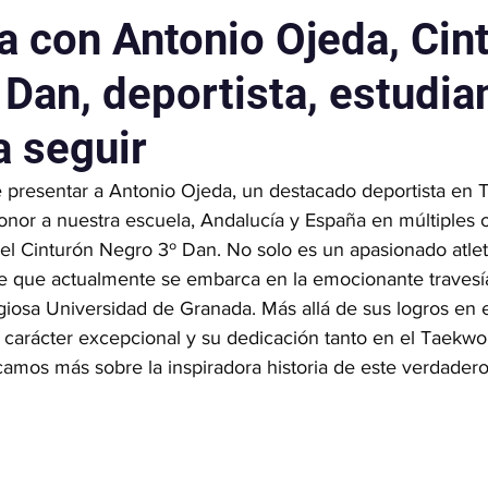
o
Exhibiciones
Rubén Hita
Viajes
Kra
a con Antonio Ojeda, Cin
Dan, deportista, estudia
menes de cinturón
Parapoomsae
Freestyl
a seguir
presentar a Antonio Ojeda, un destacado deportista en 
nor a nuestra escuela, Andalucía y España en múltiples 
el Cinturón Negro 3º Dan. No solo es un apasionado atlet
nte que actualmente se embarca en la emocionante travesía
giosa Universidad de Granada. Más allá de sus logros en e
 carácter excepcional y su dedicación tanto en el Taek
camos más sobre la inspiradora historia de este verdade