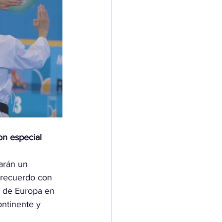
n especial 
arán un 
 recuerdo con 
o de Europa en 
ontinente y 