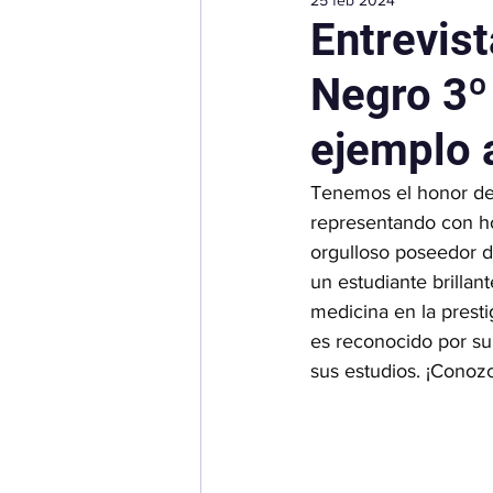
Beneficios del Taekwond
Entrevist
Negro 3º 
Defensa Personal
Exá
ejemplo 
Patrocinadores
Tenemos el honor de 
representando con ho
orgulloso poseedor d
un estudiante brilla
medicina en la presti
es reconocido por su
sus estudios. ¡Conoz